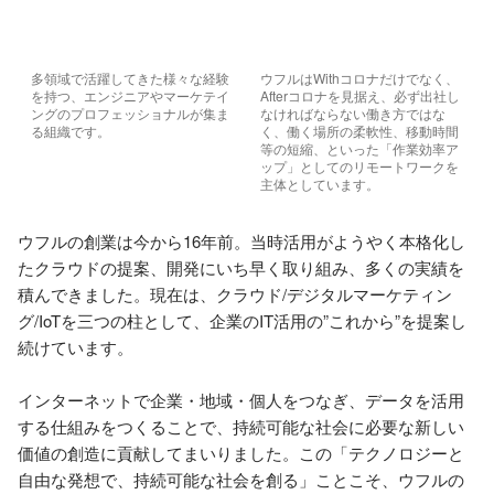
多領域で活躍してきた様々な経験
ウフルはWithコロナだけでなく、
を持つ、エンジニアやマーケテイ
Afterコロナを見据え、必ず出社し
ングのプロフェッショナルが集ま
なければならない働き方ではな
る組織です。
く、働く場所の柔軟性、移動時間
等の短縮、といった「作業効率ア
ップ」としてのリモートワークを
主体としています。
ウフルの創業は今から16年前。当時活用がようやく本格化し
たクラウドの提案、開発にいち早く取り組み、多くの実績を
積んできました。現在は、クラウド/デジタルマーケティン
グ/IoTを三つの柱として、企業のIT活用の”これから”を提案し
続けています。

インターネットで企業・地域・個人をつなぎ、データを活用
する仕組みをつくることで、持続可能な社会に必要な新しい
価値の創造に貢献してまいりました。この「テクノロジーと
自由な発想で、持続可能な社会を創る」ことこそ、ウフルの