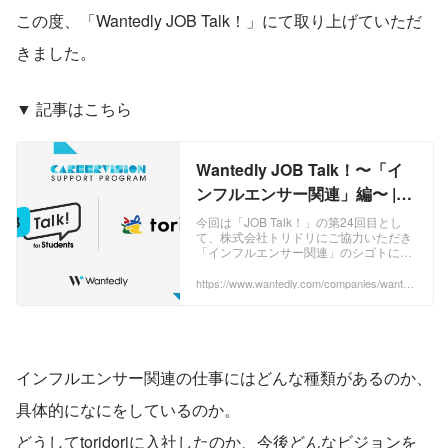
この度、「Wantedly JOB Talk！」にて取り上げていただ
きました。
▼ 記事はこちら
Wantedly JOB Talk！〜「イ
ンフルエンサー関連」編〜 |
CAREER VISION SUPPORT
今回は「JOB Talk！」の第24回目とし
て、株式会社トリドリにご協力いただき
PROGRAM
「インフルエンサー関連」のシゴトにつ
いてご紹介します。【ご協力いただいた
企業】■株式会社トリドリ"「個の時代」
https://www.wantedly.com/companies/wantedl
y/post_articles/975276
の、...
インフルエンサー関連の仕事にはどんな種類があるのか、
具体的になにをしているのか。
どうしてtoridoriに入社したのか、今後どんなビジョンを