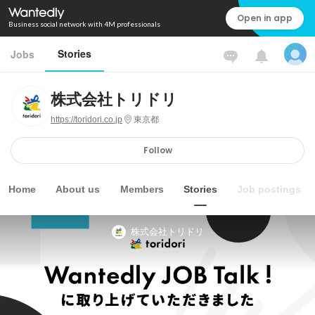
Open in app
Business social network with 4M professionals
Stories
Jobs
株式会社トリドリ
https://toridori.co.jp
東京都
Follow
Home
About us
Members
Stories
Job postings
株式会社トリドリ