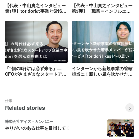
【代表・中山貴之インタビュー
【代表・中山貴之インタビュー
第1弾】toridoriの事業とSNSマ
第3弾】「職業＝インフルエン
ーケティングの今後について
サー」として生きていくために
必要なこと
「"個の時代"は必ず来る」―
インターンから新規事業の管轄
CFOがさまざまなスタートアッ
担当に！新しい風を吹かせた若
プ企業の中からtoridoriを選ん
手メンバーが語る新サービス
だ理由とは
「toridori likes」への思い
仕事
Related stories
株式会社アイズ・カンパニー
やりがいのある仕事を目指して！