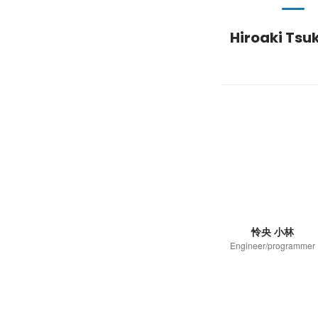
Hiroaki Tsu
怜央 小林
Engineer/programmer