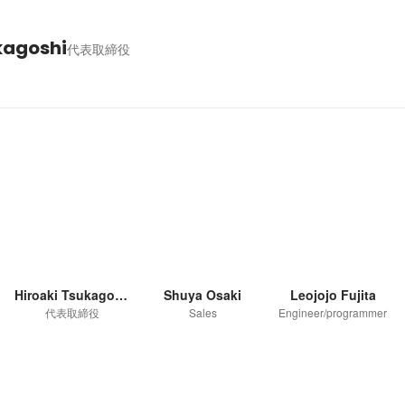
kagoshi
代表取締役
Hiroaki Tsukagoshi
Shuya Osaki
Leojojo Fujita
代表取締役
Sales
Engineer/programmer