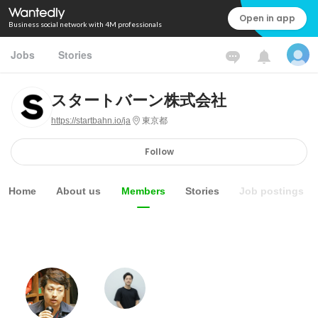
Open in app
Business social network with 4M professionals
Jobs
Stories
スタートバーン株式会社
https://startbahn.io/ja
東京都
Follow
Home
About us
Members
Stories
Job postings