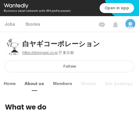
Open in app
Business social network with 4M professionals
Jobs
Stories
白ヤギコーポレーション
https://shiroyagi.co.jp
東京都
Follow
Home
About us
Members
Stories
Job postings
What we do