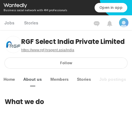
Open in app
Business social network with 4M professionals
Jobs
Stories
RGF Select India Private Limited
https://www.rgf-hragent.asia/india
Follow
Home
About us
Members
Stories
Job postings
What we do