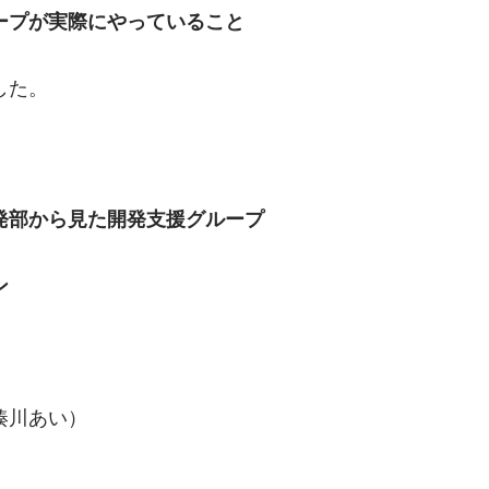
ープが実際にやっていること
した。
、
発部から見た開発支援グループ
ン
湊川あい）