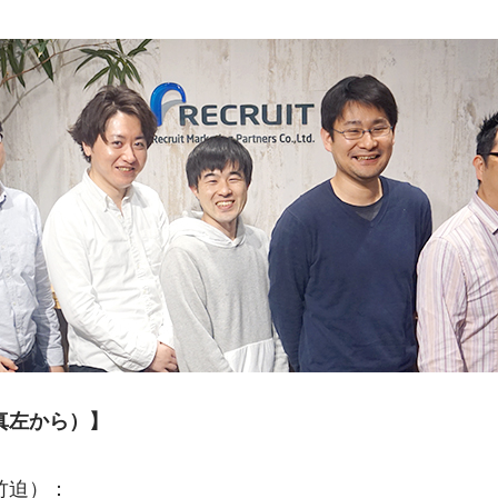
真左から）】
竹迫）：