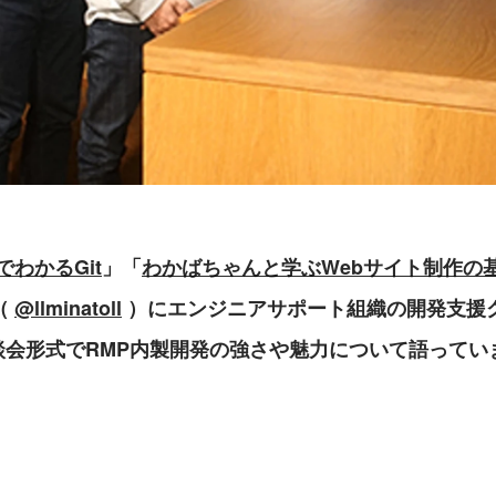
でわかるGit
」「
わかばちゃんと学ぶWebサイト制作の
 
@llminatoll
 ）にエンジニアサポート組織の開発支援
談会形式でRMP内製開発の強さや魅力について語ってい