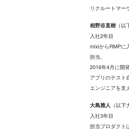
リクルートマーケ
（以
相野谷直樹
入社2年目
mixiからRMP
担当。
2016年4月に
アプリのテスト
エンジニアを支
（以下
大島雅人
入社3年目
担当プロダクト