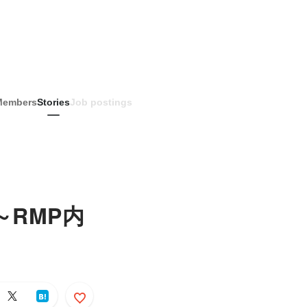
Members
Stories
Job postings
RMP内