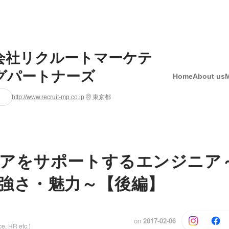
会社リクルートマーケテ
グパートナーズ
Home
About us
http://www.recruit-mp.co.jp
東京都
アをサポートするエンジニア～
強さ・魅力～【後編】
on
2017-02-06
e, HR etc.)