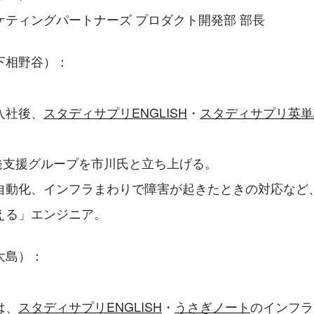
ティングパートナーズ プロダクト開発部 部長  
下相野谷）：
に入社後、
スタディサプリENGLISH
・
スタディサプリ英単
開発支援グループを市川氏と立ち上げる。
自動化、インフラまわりで障害が起きたときの対応など
える」エンジニア。
大島）：
は、
スタディサプリENGLISH
・
うさぎノート
のインフラ