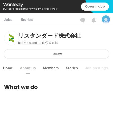
Open in app
Business social network with 4M professionals
Jobs
Stories
リスタンダード株式会社
http://re-standard.jp
東京都
Follow
Home
About us
Members
Stories
Job postings
What we do