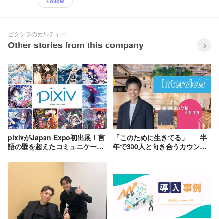
Follow
ピクシブのカルチャー
Other stories from this company
pixivがJapan Expo初出展！言
「このために生きてる」── 半
語の壁を超えたコミュニケーシ
年で300人と向き合うカウンセ
ョンで世界へ
ラーに迫る🚀