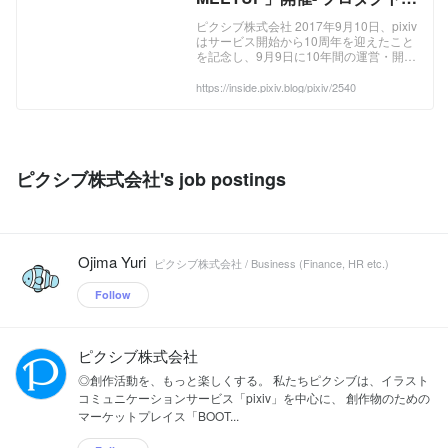
変遷と進化の歴史- - pixiv
ピクシブ株式会社 2017年9月10日、pixiv
はサービス開始から10周年を迎えたこと
inside
を記念し、9月9日に10年間の運営・開発
史について語るイベント「 pixiv
MEETUP -10th Anniversary- 」を開催し
https://inside.pixiv.blog/pixiv/2540
ました！ ...
ピクシブ株式会社's job postings
Ojima Yuri
ピクシブ株式会社 / Business (Finance, HR etc.)
Follow
ピクシブ株式会社
◎創作活動を、もっと楽しくする。 私たちピクシブは、イラスト
コミュニケーションサービス「pixiv」を中心に、 創作物のための
マーケットプレイス「BOOT...