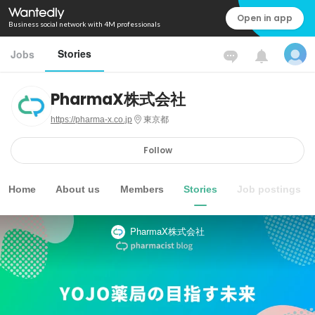
Open in app
Business social network with 4M professionals
Stories
Jobs
PharmaX株式会社
https://pharma-x.co.jp
東京都
Follow
Home
About us
Members
Stories
Job postings
PharmaX株式会社