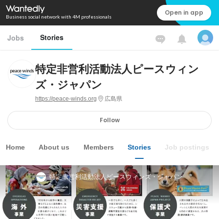
Open in app
Business social network with 4M professionals
Stories
Jobs
特定非営利活動法人ピースウィン
ズ・ジャパン
https://peace-winds.org
広島県
Follow
Home
About us
Members
Stories
Job postings
特定非営利活動法人ピースウィンズ・ジャパン