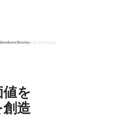
Members
Stories
Job postings
価値を
を創造