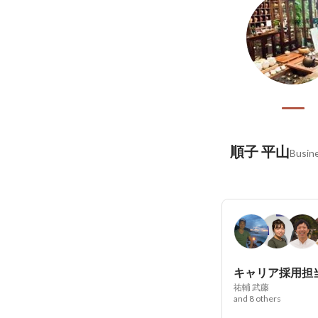
順子 平山
Busine
キャリア採用担
祐輔 武藤
and 8 others