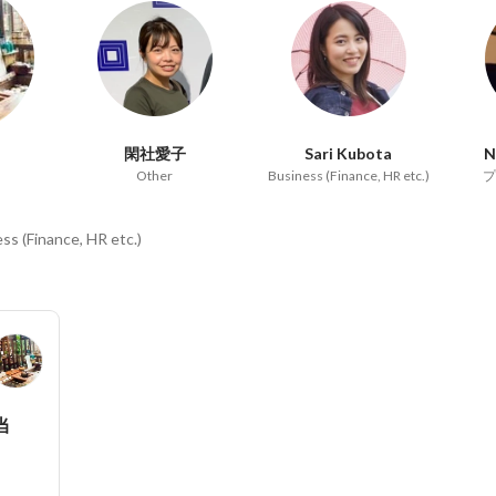
閑社愛子
Sari Kubota
N
Other
Business (Finance, HR etc.)
プ
ss (Finance, HR etc.)
当