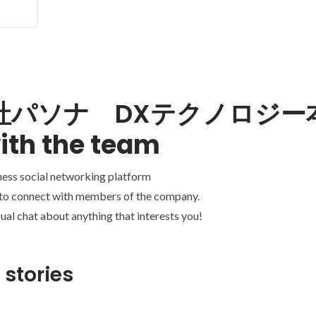
社パソナ DXテクノロジー
ith the team
ness social networking platform
 to connect with members of the company.
ual chat about anything that interests you!
 stories