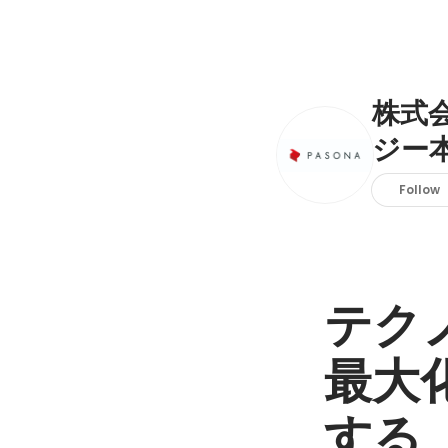
株式
ジー
Follow
テク
最大
する