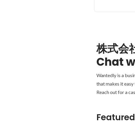
株式会
Chat w
Wantedly is a busi
that makes it easy
Reach out for a cas
Featured