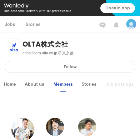
Open in app
Business social network with 4M professionals
Jobs
Stories
OLTA株式会社
https://corp.olta.co.jp
東京都
Follow
Home
About us
Members
Stories
Job postings