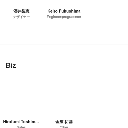
酒井梨恵
Keito Fukushima
デザイナー
Engineer/programmer
Biz
Hirofumi Toshimori
金濱 祐基
Sales
Other