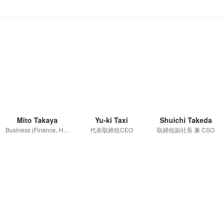
Mito Takaya
Yu-ki Taxi
Shuichi Takeda
Business (Finance, HR etc.)
代表取締役CEO
取締役副社長 兼 CSO