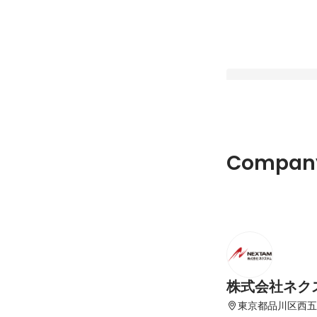
【選考中の心境-後
Company
気持ちで選考を受け
Latest
株式会社ネク
東京都品川区西五反