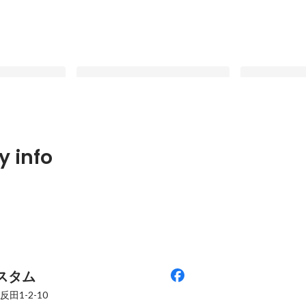
半-】実はこんな
【選考中の心境-前半-】実はこんな
25卒内定者キ
 info
ていました！
気持ちで選考を受けていました！
Latest
Latest
スタム
田1-2-10