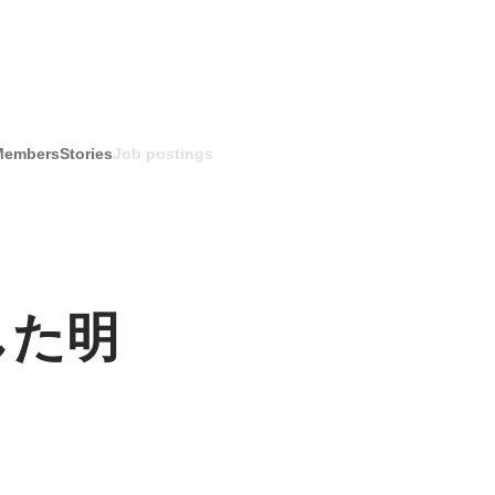
Members
Stories
Job postings
した明