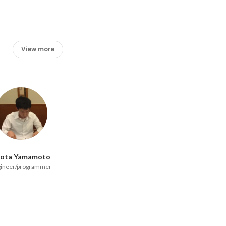
View more
hota Yamamoto
gineer/programmer