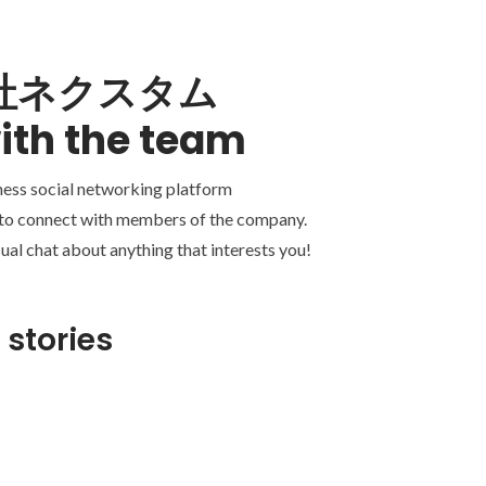
社ネクスタム
ith the team
ness social networking platform
 to connect with members of the company.
ual chat about anything that interests you!
 stories