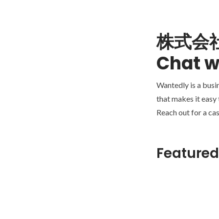
株式会
Chat w
Wantedly is a busi
that makes it easy
Reach out for a cas
Featured