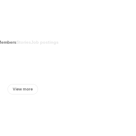
Members
Stories
Job postings
View more