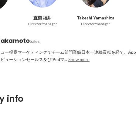
直樹 福井
Takeshi Yamashita
Director/manager
Director/manager
Takamoto
Sales
ュー提案マーケティングでチーム部門業績日本一連続貢献を経て、Apple
ューションセールス及びiPodマ...
Show more
 info