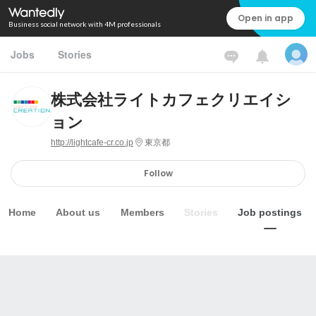
Open in app
Business social network with 4M professionals
Jobs
Stories
株式会社ライトカフェクリエイシ
ョン
http://lightcafe-cr.co.jp
東京都
Follow
Home
About us
Members
Stories
Job postings