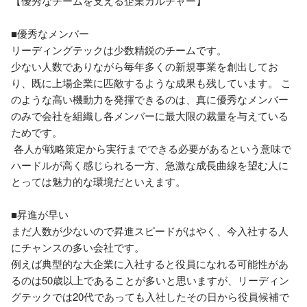
【優秀なチームを支える企業カルチャー】

■優秀なメンバー

リーディングテックは少数精鋭のチームです。

少ない人数でありながら毎年多くの新規事業を創出してお
り、既に上場企業に匹敵するような成果も残しています。 こ
のような高い機動力を発揮できるのは、真に優秀なメンバー
のみで会社を組織し各メンバーに最大限の裁量を与えている
ためです。

 各人が戦略策定から実行までできる必要があるという意味で
ハードルが高く感じられる一方、急激な成長曲線を望む人に
とっては魅力的な環境だといえます。

■昇進が早い

まだ人数が少ないので昇進スピードがはやく、今入社する人
にチャンスの多い会社です。

例えば典型的な大企業に入社すると役員になれる可能性があ
るのは50歳以上であることが多いと思いますが、リーディン
グテックでは20代であっても入社したその日から役員候補で