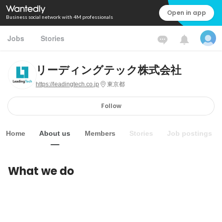
Open in app
Business social network with 4M professionals
Jobs
Stories
リーディングテック株式会社
https://leadingtech.co.jp
東京都
Follow
Home
About us
Members
Stories
Job postings
What we do