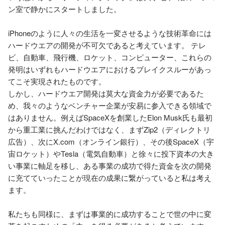
ン室で静かにスタートしました。

iPhoneのように人々の生活を一変させるような技術革命には
ハードウエアの開発が不可欠であると考えています。 テレ
ビ、自動車、飛行機、ロケット、コンピューター、これらの
発明はいずれもハードウエアにおけるブレイクスルーがあっ
てこそ実現されたものです。

しかし、ハードウエア開発は莫大な資金力が必要であるた
め、我々のようなベンチャー企業が安易に参入できる領域で
はありません。例えばSpaceXを創業したElon Musk氏も最初
から重工業に挑んだわけではなく、まずZip2（ディレクトリ
広告）、次にX.com（オンライン銀行）、その後SpaceX（宇
宙ロケット）やTesla（電気自動車）と徐々に投下資本の大き
い事業に軸足を移し、ある事業の成功で得た資金を次の開発
に充てていったことが現在の成果に繋がっていると私は考え
ます。

私たちも同様に、まずは事業的に成功することで世の中に変