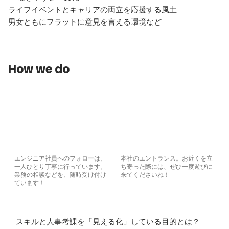
ライフイベントとキャリアの両立を応援する風土

男女ともにフラットに意見を言える環境など
How we do
エンジニア社員へのフォローは、
本社のエントランス。お近くを立
一人ひとり丁寧に行っています。
ち寄った際には、ぜひ一度遊びに
業務の相談などを、随時受け付け
来てくださいね！
ています！
―スキルと人事考課を「見える化」している目的とは？―
