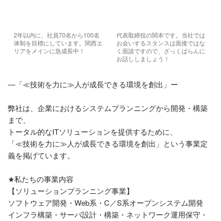
2年以内に、社員70名から100名
代表取締役の関本です。当社では
体制を目標にしています。関西エ
お会いするスタンスは面接ではな
リアをメインに急成長中！
く面談ですので、ざっくばらんに
お話ししましょう！
―「≪技術を力に≫人が成長できる環境を創出」ー

弊社は、企業におけるシステムプランニングから開発・構築
まで、

トータル的なITソリューションを提供するために、

「≪技術を力に≫人が成長できる環境を創出」という事業定
義を掲げています。

★私たちの事業内容

【ソリューションプランニング事業】

ソフトウェア開発・Web系・C／S系オープンシステム開発

インフラ構築・サーバ設計・構築・ネットワーク運用保守・