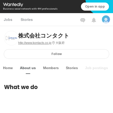
Open in app
Business social network with 4M professionals
Jobs
Stories
株式会社コンタクト
http://www.kontacts.co.jp
大阪府
Follow
Home
About us
Members
Stories
Job postings
What we do