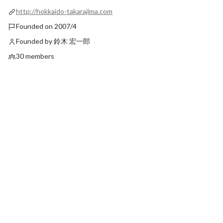
http://hokkaido-takarajima.com
Founded on 2007/4
Founded by 鈴木 宏一郎
30 members