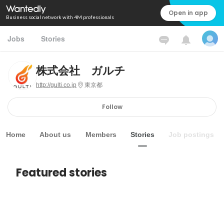
Open in app
Business social network with 4M professionals
Jobs
Stories
株式会社 ガルチ
http://gulti.co.jp
東京都
Follow
Home
About us
Members
Stories
Job postings
Featured stories