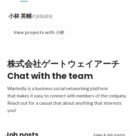
小林 英輔
代表取締役
View projects with 小林
株式会社ゲートウェイアーチ
Chat with the team
Wantedly is a business social networking platform
that makes it easy to connect with members of the company.
Reach out for a casual chat about anything that interests
you!
Job posts
View 4 job posts