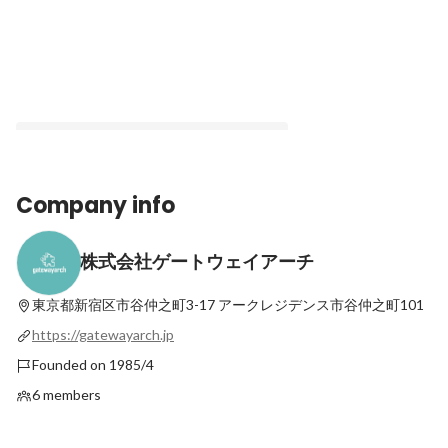
Company info
株式会社ゲートウェイアーチ
なぜ私たちは、いまさら「ジグソーパズ
ル」に賭けるのか
東京都新宿区市谷仲之町3-17
アークレジデンス市谷仲之町101
Latest
https://gatewayarch.jp
Founded on 1985/4
6 members