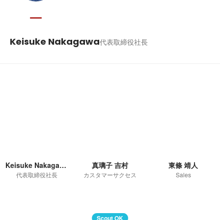
Keisuke Nakagawa
代表取締役社長
Keisuke Nakagawa
真璃子 吉村
東條 靖人
代表取締役社長
カスタマーサクセス
Sales
Scout OK