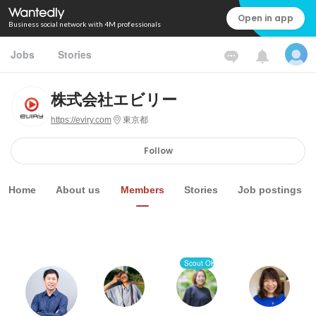
Open in app
Business social network with 4M professionals
Jobs
Stories
株式会社エビリー
https://eviry.com
東京都
Follow
Home
About us
Members
Stories
Job postings
Scout OK