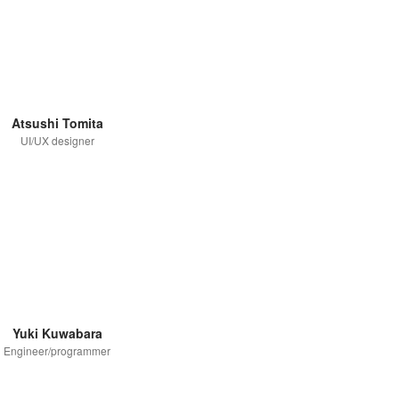
Atsushi Tomita
UI/UX designer
Yuki Kuwabara
Engineer/programmer