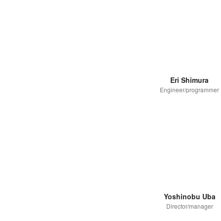
Eri Shimura
Engineer/programmer
Yoshinobu Uba
Director/manager