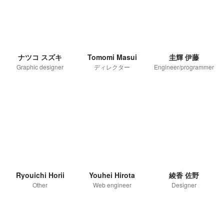
ナツコ スズキ
Tomomi Masui
圭輝 伊藤
Graphic designer
ディレクター
Engineer/programmer
Ryouichi Horii
Youhei Hirota
綾香 佐野
Other
Web engineer
Designer