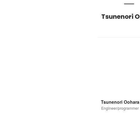
Tsunenori 
Tsunenori Oohara
Engineer/programmer