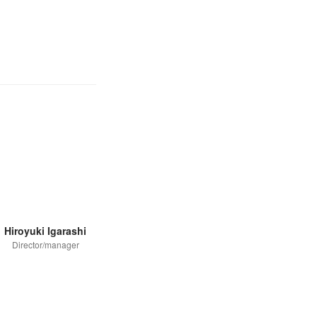
Hiroyuki Igarashi
Director/manager