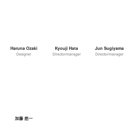
Haruna Ozaki
Kyouji Hata
Jun Sugiyama
Designer
Director/manager
Director/manager
加藤 悠一