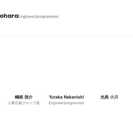
Oohara
Engineer/programmer
嶋根 啓介
Yutaka Nakanishi
光典 小川
人事広報グループ長
Engineer/programmer