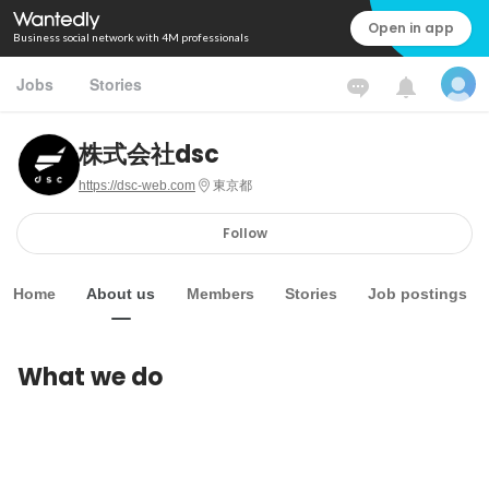
Open in app
Business social network with 4M professionals
Jobs
Stories
株式会社dsc
https://dsc-web.com
東京都
Follow
Home
About us
Members
Stories
Job postings
What we do