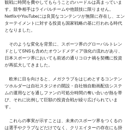
観戦に時間を費やしてもらうことのハードルは高まっていま
す。競争相手はライバルチームや他競技に限りません。
NetflixやYouTubeには良質なコンテンツが無限に存在し、エン
ターテイメントに対する投資も国家戦略の基に行われる時代
となりました。

　そのような変化を背景に、スポーツ界のグローバルトレン
ドとしてSNSも含めたオウンドメディア強化の流れがあり、
日本スポーツ界においても前述の通りコロナ禍を契機に投資
が再拡大してきました。

　欧米に目を向けると、メガクラブをはじめとするコンテン
ツホルダーは自社スタジオの開設・自社独自動画配信システ
ムの運用などを通しファンの可処分時間の奪い合いが熱を帯
び、それに比例して巨額の投資合戦が繰り広げられていま
す。

　これらの事実が示すことは、未来のスポーツ界をつくるの
は選手やクラブなどだけでなく、クリエイターの存在にも掛