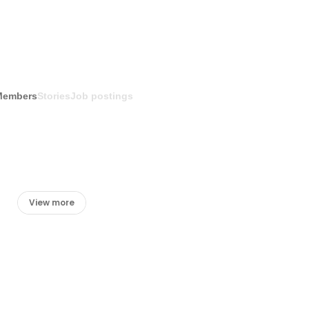
Members
Stories
Job postings
View more