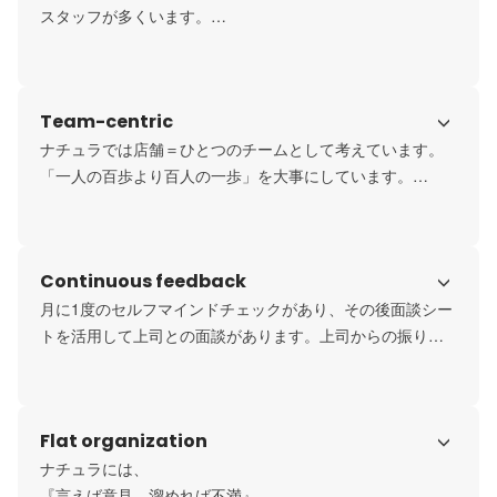
スタッフが多くいます。

例えば

・イベント、フェス担当

・仕入れ担当

Team-centric
・人事担当

・採用担当

ナチュラでは店舗＝ひとつのチームとして考えています。

・デザイン担当

「一人の百歩より百人の一歩」を大事にしています。

・教育担当

毎月店舗ごとのテーマ＆目標を決め、目標を実行するため
・SNS担当

の具体例を掲げます。チーム全員の頭をひとつにし、日々
などなど

の営業に取り組む。

Continuous feedback
やりたいことをアピールし、日々の営業に全力で取り組ん
また、当たり前のことを徹底しています。例えば挨拶、明
でいればたくさんのチャンスを与えてくれる環境です。
るい、元気、遅刻をしないetc...

月に1度のセルフマインドチェックがあり、その後面談シー
自分の周りの人を元気にしているか？仲間のことを考えら
トを活用して上司との面談があります。上司からの振り返
れているか？そんな当たり前のことが意外と出来なく
りの元、来月の同意目標をたて、自分が今どんな課題があ
て、、、。ナチュラでは当たり前のことをとても大事に
るのかを月毎に明確にしていきます。

し、徹底しています。
また、アルバイトを含む全従業員対象のナチュラ９ヶ条ア
Flat organization
ンケートというものがあり、ナチュラが大事にしている９
ヶ条を自己評価し、前月１番頑張っていたスタッフを理由
ナチュラには、

を添えてweb上で書き込みます。

『言えば意見、溜めれば不満』
