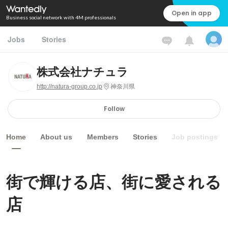
Open in app
Business social network with 4M professionals
Jobs
Stories
株式会社ナチュラ
http://natura-group.co.jp
神奈川県
Follow
Home
About us
Members
Stories
Job postings
街で輝ける店、街に愛される
店