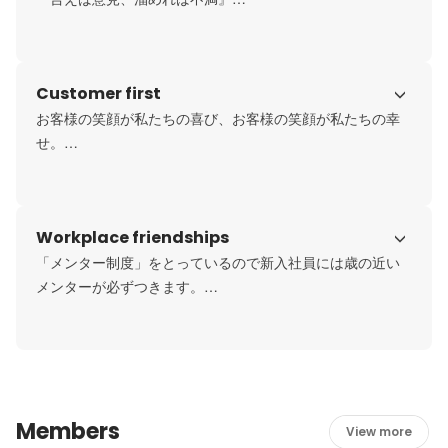
フィードバックはスタッフルームに毎月貼り出すので各々
という文化があります。

のモチベーションアップが図れると同時に９ヶ条が染み付
月に1度上司との面談と翌月の同意目標を決める場が設けら
いていきます。
れています。

Customer first
また、全スタッフ対象のアンケートも月に1度あるのでアル
バイトさんを含め誰にでも意見を言いやすい機会がたくさ
お客様の笑顔が私たちの喜び、お客様の笑顔が私たちの幸
んあります。
せ。

お客様は時間を買いに食事をしに来てくれています。私た
ちが大事にしている「5感と5覚」という武器を使ってお客
様の心を刺激し、1品の料理に対してどれだけ楽しんでもら
Workplace friendships
えるかを追求しています。また、今期のテーマでもある
「ホスピタリティ精神を磨く」ここを軸にお客様にまた絶
「メンター制度」をとっているので新入社員には歳の近い
対来たいと思っていただける環境づくりやおもてなしを全
メンターが必ずつきます。

力で。
日々の仕事の不安なことはもちろん、プライベートな話し
もするので2人で飲みに行ったり、店舗のメンバーで出かけ
たりする場も自然と増えていきます。

また、会社全体の講習会も多く、他店舗に食事をしにいく
など、ドミナントならではの他店との交流も魅力的です。
Members
View more