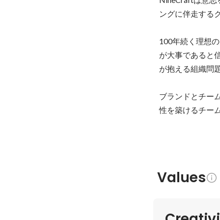
ングに伴走するク
100年続く理
が大事であると
が抱える組織問題
ブランドとチー
性を築けるチー
Values
Creativ