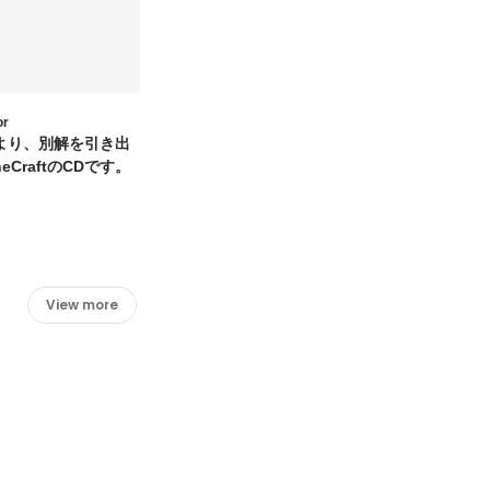
or
より、別解を引き出
eCraftのCDです。
View more