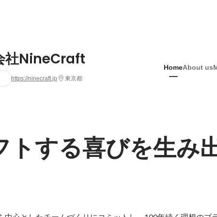
社NineCraft
Home
About us
https://ninecraft.jp
東京都
フトする喜びを生み
tは意志を中心としたチームづくりにコミットし、100年続く理想の