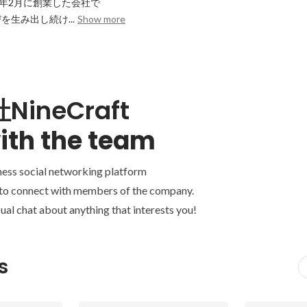
023年2月に創業した会社で

生み出し続け...
Show more
ineCraft
ith the team
ness social networking platform
 to connect with members of the company.
ual chat about anything that interests you!
s