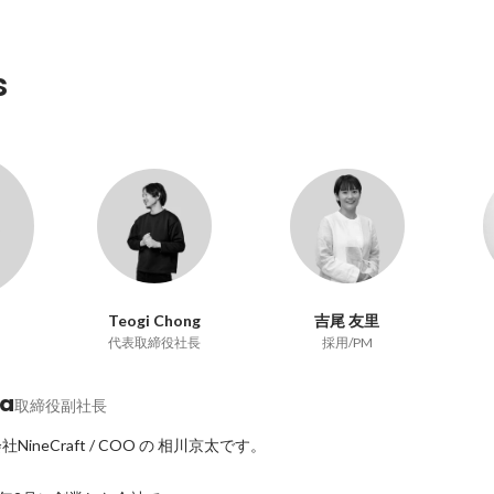
s
Teogi Chong
吉尾 友里
代表取締役社長
採用/PM
wa
取締役副社長
neCraft / COO の 相川京太です。
