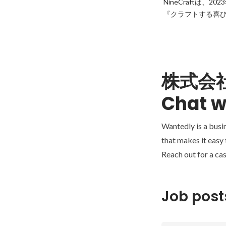
NineCraftは、2
『クラフトする喜びを
株式会社N
Chat w
Wantedly is a busi
that makes it easy
Reach out for a cas
Job post