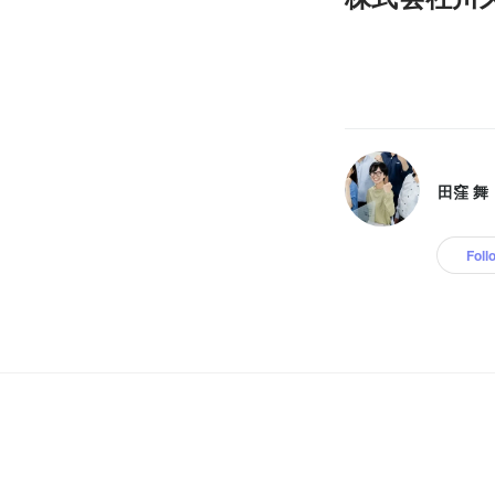
田窪 舞
Foll