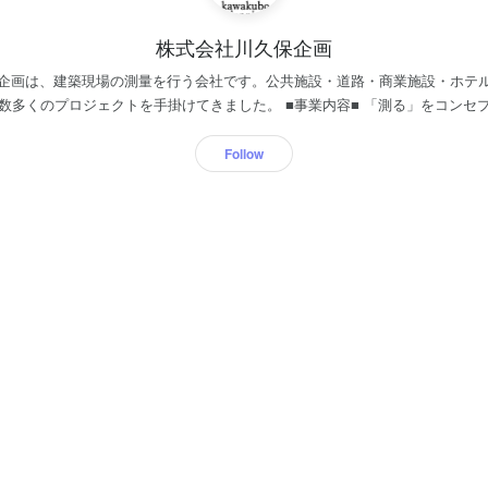
株式会社川久保企画
企画は、建築現場の測量を行う会社です。公共施設・道路・商業施設・ホテ
トを手掛けてきました。 ■事業内容■ 「測る」をコンセプトに事業を展開。公共
計測・建材品質検査など、事業は多岐にわたります。中でも建築現場の測量
Follow
らも、社内のテクノロジー化を進め、より先進的な組織を作る計画です。