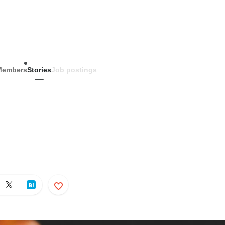
Members
Stories
Job postings