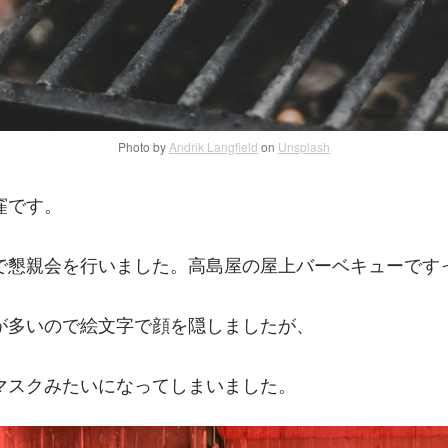
Photo by
Andrik Langfield
on
Unsplash
窪です。
で懇親会を行いました。高島屋の屋上バーベキューです
が多いので絵文字で顔を隠しましたが、
マスクみたいになってしまいました。