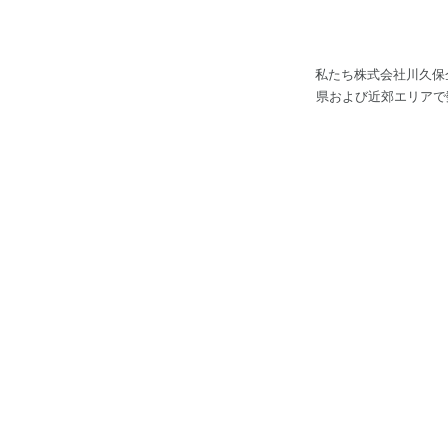
私たち株式会社川久保
県および近郊エリアで数多くのプロジェク
測量・建物調査・３Ｄ
に据えています。 ■今後の展望■ 今後はドローンをはじめとしたテクノロジーを積極的に取り入れます。技術を継承しなが