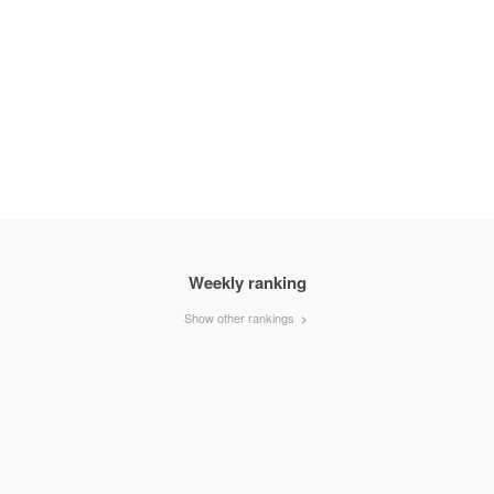
Weekly ranking
Show other rankings