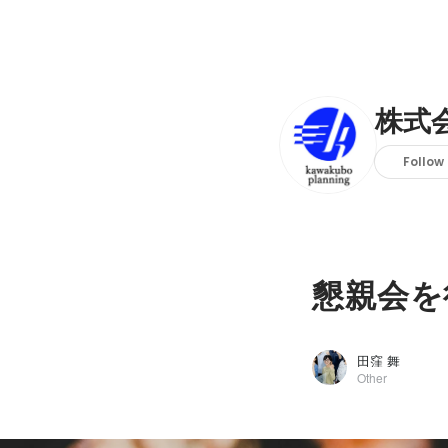
株式
Follow
懇親会を
田窪 舞
Other