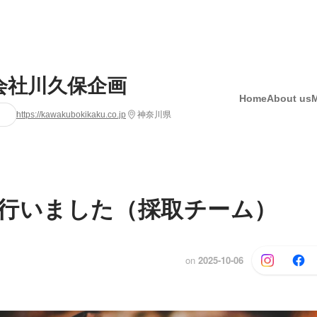
会社川久保企画
Home
About us
https://kawakubokikaku.co.jp
神奈川県
行いました（採取チーム）
on
2025-10-06