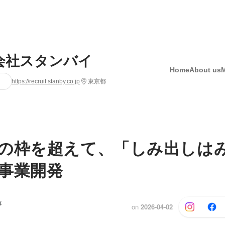
会社スタンバイ
Home
About us
https://recruit.stanby.co.jp
東京都
の枠を超えて、「しみ出しは
事業開発
事
on
2026-04-02