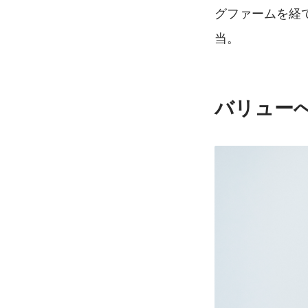
グファームを経
当。
バリュー