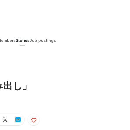
Members
Stories
Job postings
み出し」