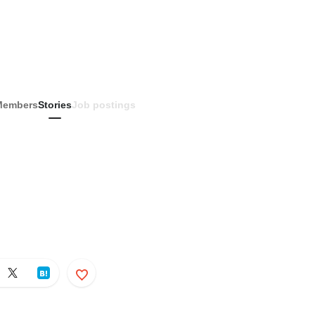
Members
Stories
Job postings