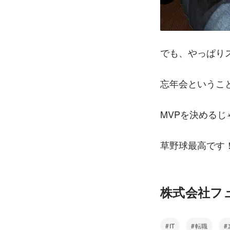
でも、やっぱり
忘年会というこ
MVPを決める
草野球最高です
株式会社フュー
IT
転職