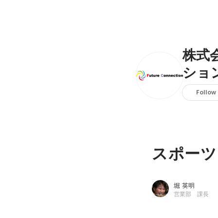
株式
ショ
Follow
スポーツ
堀 英明
営業部 課長