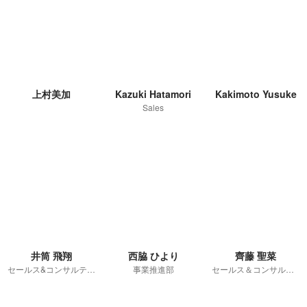
上村美加
Kazuki Hatamori
Kakimoto Yusuke
Sales
井筒 飛翔
西脇 ひより
齊藤 聖菜
セールス&コンサルティング
事業推進部
セールス＆コンサルティング