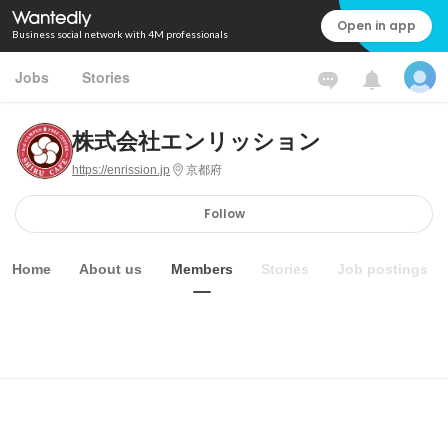
Open in app
Business social network with 4M professionals
Jobs
Stories
株式会社エンリッション
https://enrission.jp
京都府
Follow
Home
About us
Members
Stories
Job postings