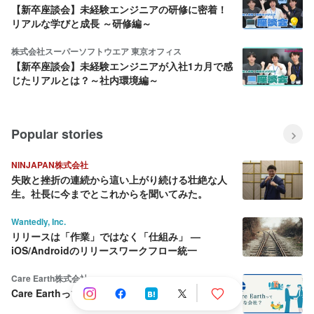
【新卒座談会】未経験エンジニアの研修に密着！
リアルな学びと成長 ～研修編～
株式会社スーパーソフトウエア 東京オフィス
【新卒座談会】未経験エンジニアが入社1カ月で感
じたリアルとは？～社内環境編～
Popular stories
NINJAPAN株式会社
失敗と挫折の連続から這い上がり続ける壮絶な人
生。社長に今までとこれからを聞いてみた。
Wantedly, Inc.
リリースは「作業」ではなく「仕組み」 —
iOS/Androidのリリースワークフロー統一
Care Earth株式会社
Care Earthって何をしている会社？