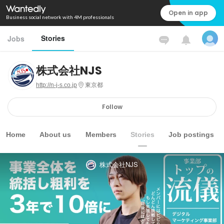
Open in app
Business social network with 4M professionals
Stories
Jobs
株式会社NJS
http://n-j-s.co.jp
東京都
Follow
Home
About us
Members
Stories
Job postings
株式会社NJS