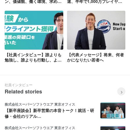
ン、価値観、働く環境、求める
速、半年で1,000万プレイヤー
人材について
に！25歳にして新規事業の統括
も担う期待の若手に迫る！
【社員インタビュー】誰よりも
【代表メッセージ】将来、何者
勉強し、誰よりも行動し、よう
かになりたい若者へ
やく結果にたどり着いた。仕事
でも人生でも『最後まで粘れる
かどうか』が重要
社員インタビュー
Related stories
株式会社スーパーソフトウエア 東京オフィス
【新卒座談会】新卒営業の本音トーク！就活・研
修・会社のリアル…
株式会社スーパーソフトウエア 東京オフィス