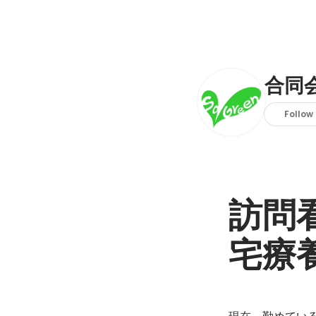
合同
Follow
訪問
宅療
現在、勤めている