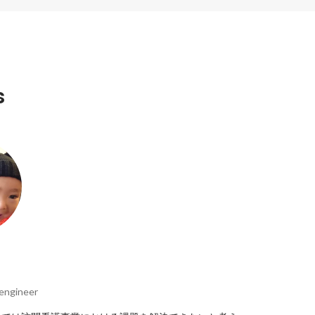
s
engineer