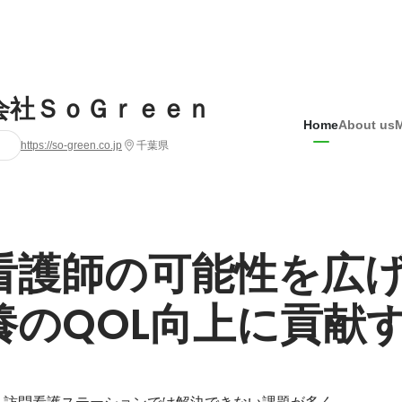
会社ＳｏＧｒｅｅｎ
Home
About us
https://so-green.co.jp
千葉県
看護師の可能性を広
養のQOL向上に貢献
訪問看護ステーションでは解決できない課題が多く
