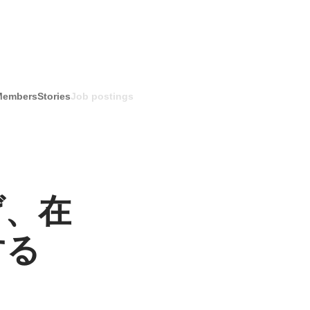
Members
Stories
Job postings
げ、在
する