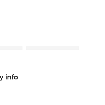
り
毎週５日以上働かないと正社員にな
 info
れないなんて誰が決めた？
Latest