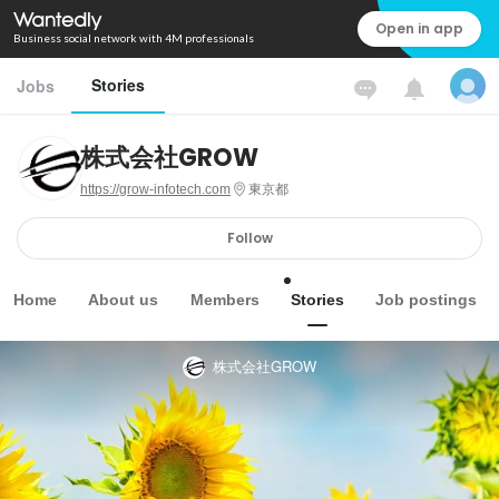
Open in app
Business social network with 4M professionals
Stories
Jobs
株式会社GROW
https://grow-infotech.com
東京都
Follow
Home
About us
Members
Stories
Job postings
株式会社GROW