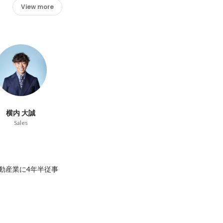
View more
横内 大誠
Sales
動産業に4年半従事