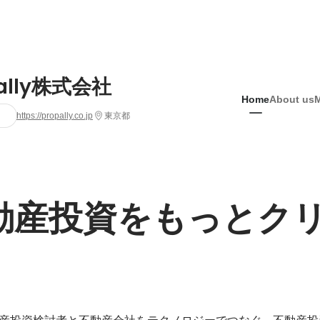
pally株式会社
Home
About us
https://propally.co.jp
東京都
動産投資をもっとク
は、不動産投資検討者と不動産会社をテクノロジーでつなぐ、不動産