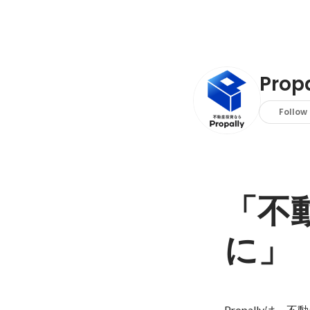
Pro
Follow
「不
に」
Propally