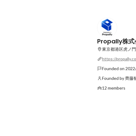
Propally株
東京都港区虎ノ門2
https://propally.co
Founded on 2022
Founded by 齊
12 members