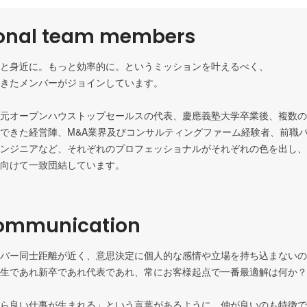
ional team members
と身近に。もっと効率的に。というミッションを叶えるべく、

きたメンバーがジョインしています。

元オープンハウストップセールスの代表、慶應義塾大学卒業後、複数の
できた経営陣、M&A業界及びコンサルティングファーム経験者、前職
ンジニアなど、それぞれのプロフェッショナルがそれぞれの色を出し、
向けて一致団結しています。
ommunication
バー同士距離が近く、意思決定に個人的な感情や立場を持ち込まないのがPr
生であれ新卒であれ代表であれ、常にお客様起点で一番最適解は何か？
ら良い仕事が生まれる」という言葉があるように、仲が良いのも特徴で