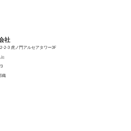
式会社
-2-3
虎ノ門アルセアタワー3F
.jp
/3
藤郁織