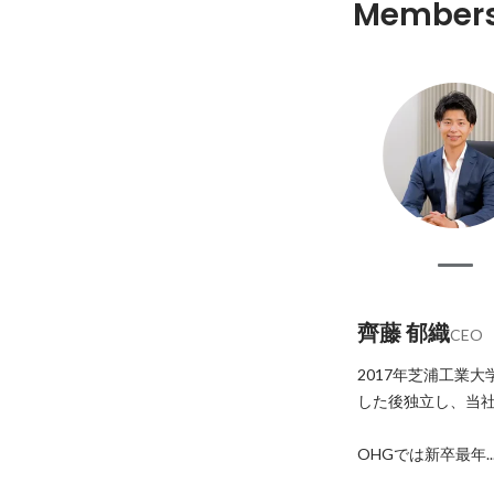
Member
齊藤 郁織
CEO
2017年芝浦工業
した後独立し、当社
OHGでは新卒最年..