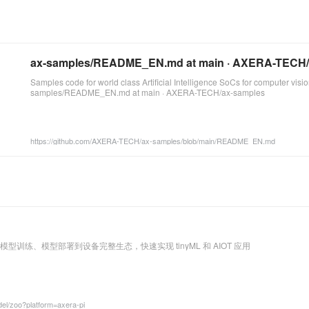
ax-samples/README_EN.md at main · AXERA-TECH/
Samples code for world class Artificial Intelligence SoCs for computer visio
samples/README_EN.md at main · AXERA-TECH/ax-samples
https://github.com/AXERA-TECH/ax-samples/blob/main/README_EN.md
型训练、模型部署到设备完整生态，快速实现 tinyML 和 AIOT 应用
el/zoo?platform=axera-pi