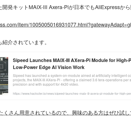
開発キットMAIX-III Axera-Piが日本でもAliExpres
xpress.com/item/1005005016931077.html?gatewayAdapt=g
も紹介されています。
Sipeed Launches MAIX-III AXera-Pi Module for High
Low-Power Edge AI Vision Work
Sipeed has launched a system-on-module aimed at artificially intelligent c
projects, the MAIX-III AXera-Pi - offering a claimed 3.6 tera-operations pe
precision and with support for 4k30 video.
https://www.hackster.io/news/sipeed-launches-maix-iii-axera-pi-module-for-high-
ge-ai-vision-work-602feeb24f12
odelもたくさん用意されているので、興味のある方はぜひ試