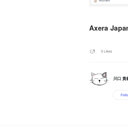
Axera Jap
3 Likes
川口 貴
Foll