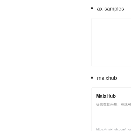
ax-samples
maixhub
MaixHub
提供数据采集、在线AI模
https://maixhub.com/mod