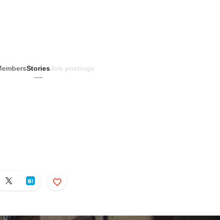
Members
Stories
Job postings