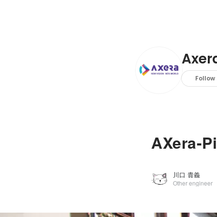
Axe
Follow
AXera-P
川口 貴義
Other engineer