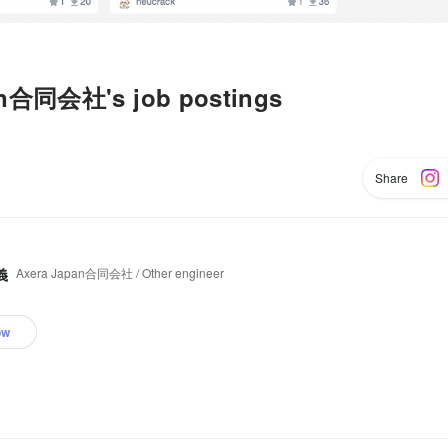
an合同会社's job postings
Share
Axera Japan合同会社 / Other engineer
義
ow