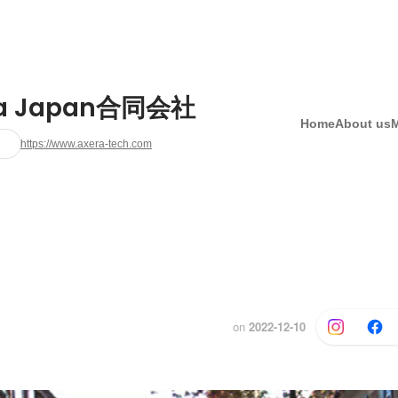
ra Japan合同会社
Home
About us
https://www.axera-tech.com
i
on
2022-12-10