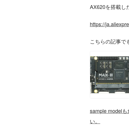
AX620を搭載した
https://ja.alie
こちらの記事で
sample m
い。