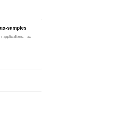
ax-samples
n applications. - ax-