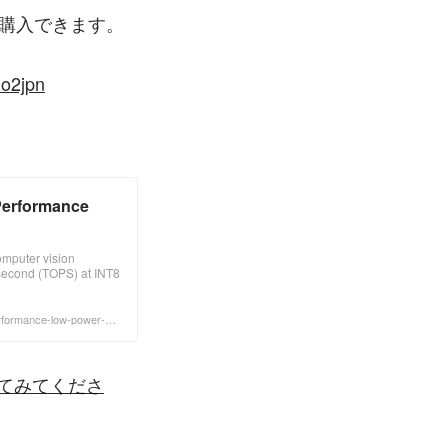
sから購入できます。
lo2jpn
-Performance
omputer vision
r second (TOPS) at INT8
performance-low-power-ed
してみてくださ