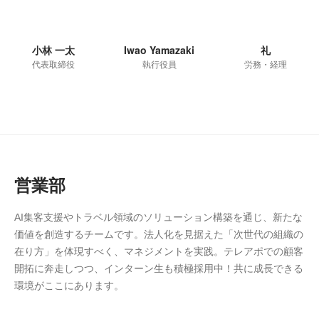
小林 一太
Iwao Yamazaki
礼
代表取締役
執行役員
労務・経理
営業部
AI集客支援やトラベル領域のソリューション構築を通じ、新たな
価値を創造するチームです。法人化を見据えた「次世代の組織の
在り方」を体現すべく、マネジメントを実践。テレアポでの顧客
開拓に奔走しつつ、インターン生も積極採用中！共に成長できる
環境がここにあります。