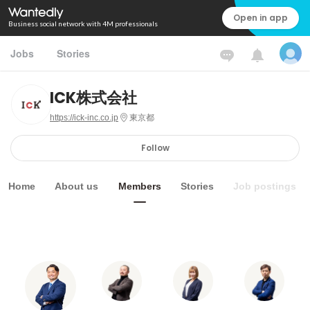
Open in app
Business social network with 4M professionals
Jobs
Stories
ICK株式会社
https://ick-inc.co.jp
東京都
Follow
Home
About us
Members
Stories
Job postings