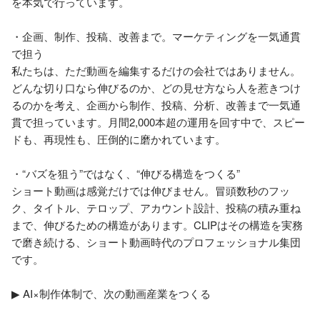
を本気で行っています。

・企画、制作、投稿、改善まで。マーケティングを一気通貫
で担う

私たちは、ただ動画を編集するだけの会社ではありません。
どんな切り口なら伸びるのか、どの見せ方なら人を惹きつけ
るのかを考え、企画から制作、投稿、分析、改善まで一気通
貫で担っています。月間2,000本超の運用を回す中で、スピー
ドも、再現性も、圧倒的に磨かれています。

・“バズを狙う”ではなく、“伸びる構造をつくる”

ショート動画は感覚だけでは伸びません。冒頭数秒のフッ
ク、タイトル、テロップ、アカウント設計、投稿の積み重ね
まで、伸びるための構造があります。CLIPはその構造を実務
で磨き続ける、ショート動画時代のプロフェッショナル集団
です。

▶︎ AI×制作体制で、次の動画産業をつくる
