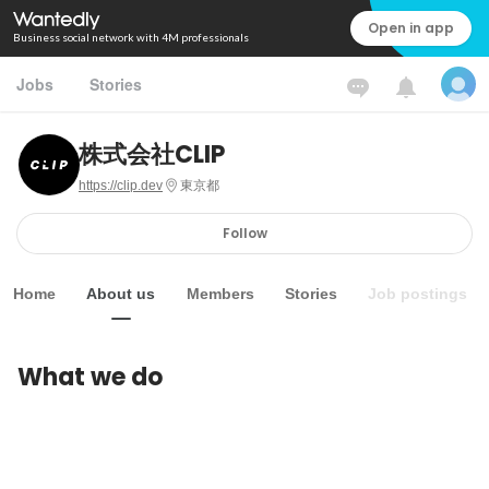
Open in app
Business social network with 4M professionals
Jobs
Stories
株式会社CLIP
https://clip.dev
東京都
Follow
Home
About us
Members
Stories
Job postings
What we do