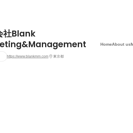
社Blank
eting&Management
Home
About us
https://www.blankmm.com
東京都