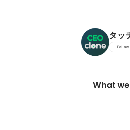
タッ
Follow
What we