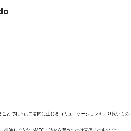
do
』を作ることで我々は二者間に生じるコミュニケーションをより良いも
、準備もできないMTGに時間を費やすのは苦痛そのものです。
