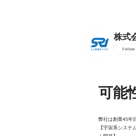
株式
Follow
可能
弊社は創業45年目
【宇宙系システ
ム開発】
