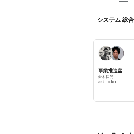
システム 総
事業推進室
鈴木 国晃
and 1 other