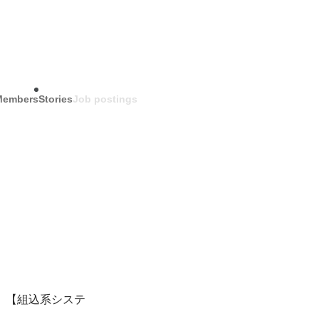
Members
Stories
Job postings
】【組込系システ