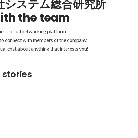
社システム総合研究所
ith the team
ness social networking platform
 to connect with members of the company.
ual chat about anything that interests you!
 stories