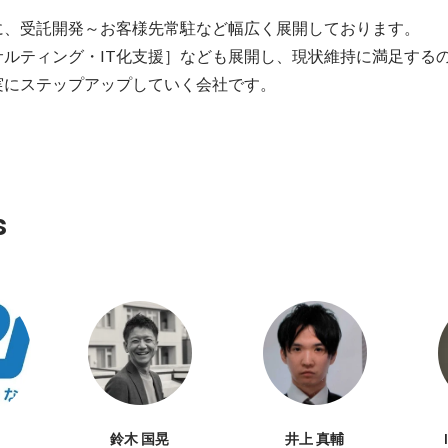
に、受託開発～お客様先常駐など幅広く展開しております。

ルティング・IT化支援］なども展開し、現状維持に満足するの
実にステップアップしていく会社です。
s
鈴木 国晃
井上 真輔