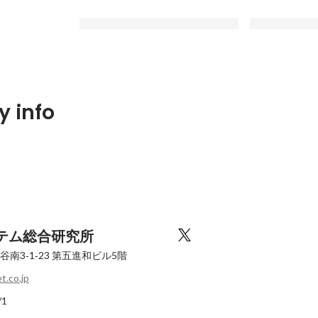
度夏季休暇のご案内
【SRI】エコキャップ運動
【SRI】7月
 info
が入社しまし
Latest
Latest
テム総合研究所
南3‐1‐23
第五進和ビル5階
t.co.jp
/1