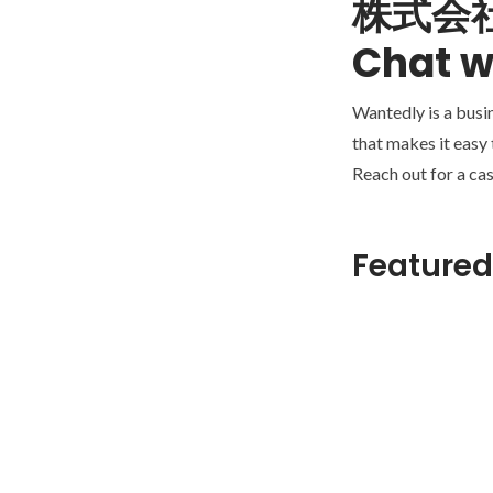
株式会
Chat w
Wantedly is a busi
that makes it easy
Reach out for a cas
Featured