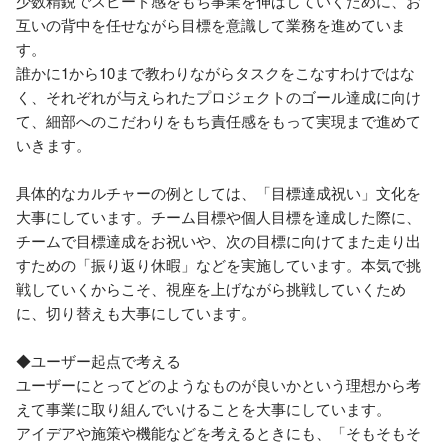
少数精鋭でスピード感をもち事業を伸ばしていくために、お
互いの背中を任せながら目標を意識して業務を進めていま
す。

誰かに1から10まで教わりながらタスクをこなすわけではな
く、それぞれが与えられたプロジェクトのゴール達成に向け
て、細部へのこだわりをもち責任感をもって実現まで進めて
いきます。

具体的なカルチャーの例としては、「目標達成祝い」文化を
大事にしています。チーム目標や個人目標を達成した際に、
チームで目標達成をお祝いや、次の目標に向けてまた走り出
すための「振り返り休暇」などを実施しています。本気で挑
戦していくからこそ、視座を上げながら挑戦していくため
に、切り替えも大事にしています。

◆ユーザー起点で考える

ユーザーにとってどのようなものが良いかという理想から考
えて事業に取り組んでいけることを大事にしています。

アイデアや施策や機能などを考えるときにも、「そもそもそ