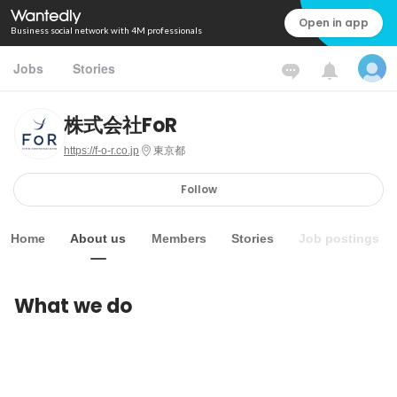
Open in app
Business social network with 4M professionals
Jobs
Stories
株式会社FoR
https://f-o-r.co.jp
東京都
Follow
Home
About us
Members
Stories
Job postings
What we do