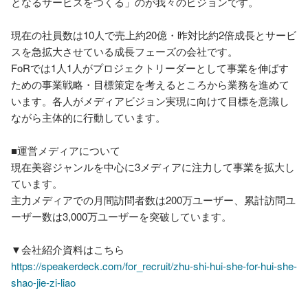
となるサービスをつくる」のが我々のビジョンです。

現在の社員数は10人で売上約20億・昨対比約2倍成長とサービ
スを急拡大させている成長フェーズの会社です。

FoRでは1人1人がプロジェクトリーダーとして事業を伸ばす
ための事業戦略・目標策定を考えるところから業務を進めて
います。各人がメディアビジョン実現に向けて目標を意識し
ながら主体的に行動しています。

■運営メディアについて

現在美容ジャンルを中心に3メディアに注力して事業を拡大し
ています。

主力メディアでの月間訪問者数は200万ユーザー、累計訪問ユ
ーザー数は3,000万ユーザーを突破しています。

https://speakerdeck.com/for_recruit/zhu-shi-hui-she-for-hui-she-
shao-jie-zi-liao