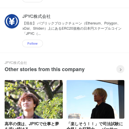
JPYC株式会社
【現在】 パブリックブロックチェーン（Ethereum、Polygon、
xDai、Shiden）上にあるERC20規格の日本円ステーブルコイン
「JPYC（...
Follow
JPYC株式会社
Other stories from this company
高卒の僕は、JPYCで仕事と夢
「楽しそう！！」で司法試験に
を追い続ける。
合格した狂戦士 - バーサーカ