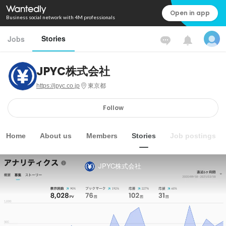
Open in app
Business social network with 4M professionals
Stories
Jobs
JPYC株式会社
https://jpyc.co.jp
東京都
Follow
Home
About us
Members
Stories
Job postings
JPYC株式会社