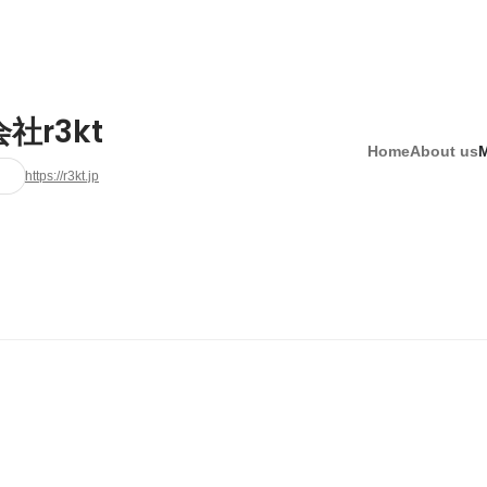
社r3kt
Home
About us
https://r3kt.jp