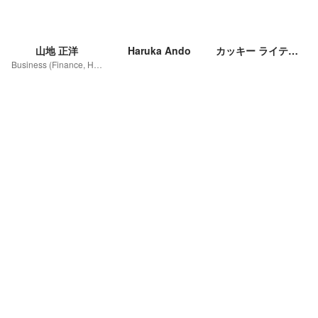
山地 正洋
Haruka Ando
カッキー ライティング
Business (Finance, HR etc.)