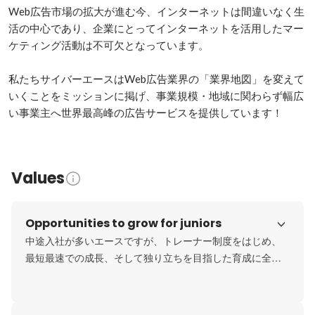
Web広告市場の拡大が進む今、インターネットは間違いなく生
活の中心であり、企業にとってインターネットを活用したマー
ケティング活動は不可欠となっています。

私たちサイバーエースはWeb広告業界の「業界地図」を変えて
いくことをミッションに掲げ、事業規模・地域に関わらず幅広
い事業主へ世界最高峰の広告サービスを提供しています！
Values
Opportunities to grow for juniors
中途入社が多いエースですが、トレーナー制度をはじめ、
最短最速での成長、そして独り立ちを目指した育成に全社
をあげて取り組んでいます。

創業6年目の成長フェーズ組織だからこそ、裁量権を持ち規
模の大きな仕事に関わるチャンスが溢れています。中には