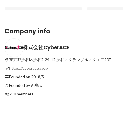
Company info
株式会社CyberACE
サイバーエース社員の1日～アカウントプ
サイバーエース社員の
ランナー編～
サルタント編～
東京都渋谷区渋谷2-24-12
渋谷スクランブルスクエア20F
Pinned
Pinned
https://cyberace.co.jp
Founded on 2018/5
Founded by 西島大
290 members