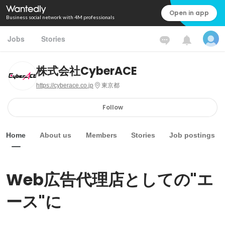
Open in app
Business social network with 4M professionals
Jobs
Stories
株式会社CyberACE
https://cyberace.co.jp
東京都
Follow
Home
About us
Members
Stories
Job postings
Web広告代理店としての"エ
ース"に