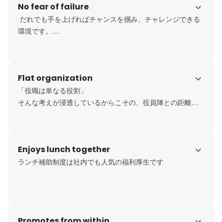
No fear of failure
一人当たり年間億単位スケールの仕事を任されること
も…！

 だれでも手を上げればチャンスを掴み、チャレンジできる
レバレッジのかかる環境ですが、年齢も社歴も関係ないフ
環境です。

ラットな組織なのでメンバー同士支え合い、高め合いなが
育成は投資だと捉え、失敗を恐れず挑戦する人を私たちは
ら仕事に取り組んでいます。
応援するカルチャーでありたいと考えています。

Flat organization
若いうちから裁量権を持って経験値を積み成長したい、自
らの力でマーケットを創りたい、 組織・事業創りを担って
「役職は単なる役割」

いきたいetc…そんな熱量高い仲間を待っています！
そんな考えが浸透しているからこその、役員陣との距離の
近さはサイバーエースのカルチャーだと考えています。

立場や役割問わず意見を交わし合える環境です。
Enjoys lunch together
ランチ補助制度は社内でも人気の福利厚生です
Promotes from within