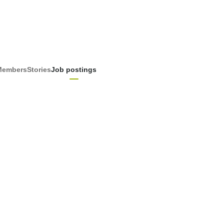
Members
Stories
Job postings