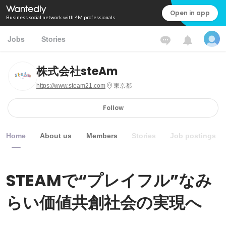
Open in app
Business social network with 4M professionals
Jobs
Stories
株式会社steAm
https://www.steam21.com
東京都
Follow
Home
About us
Members
Stories
Job postings
STEAMで“プレイフル”なみ
らい価値共創社会の実現へ