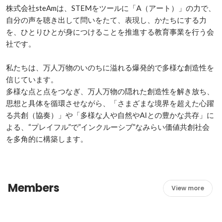
株式会社steAmは、STEMをツールに「A（アート）」の力で、
自分の声を聴き出して問いをたて、表現し、かたちにする力
を、ひとりひとが身につけることを推進する教育事業を行う会
社です。

私たちは、万人万物のいのちに溢れる爆発的で多様な創造性を
信じています。

多様な点と点をつなぎ、万人万物の隠れた創造性を解き放ち、
思想と具体を循環させながら、「さまざまな境界を超えた心躍
る共創（協奏）」や「多様な人や自然やAIとの豊かな共存」に
よる、“プレイフル”で”インクルーシブ”なみらい価値共創社会
を多角的に構築します。
Members
View more