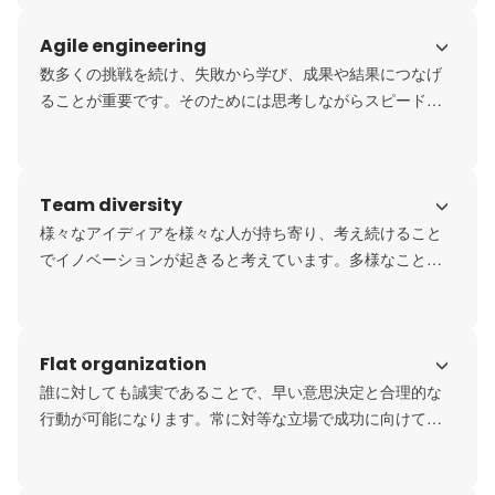
態であることが望ましいか？を考え続けることが大切で
Agile engineering
す。どんな提案、意思決定においても顧客の成功を第一に
挑戦し続けます。
数多くの挑戦を続け、失敗から学び、成果や結果につなげ
ることが重要です。そのためには思考しながらスピードと
行動量を追求することで個人もチームも成長していきま
す。メンバー全員が成功するために何が必要で、何を求め
られているのかを考えながら成果や結果を追求していきま
Team diversity
す。
様々なアイディアを様々な人が持ち寄り、考え続けること
でイノベーションが起きると考えています。多様なことに
対する尊重を持ち続けることが大切です。顧客、事業、組
織、個人が目指す方向に対して、尊敬と感謝を持ちつつ、
対等な立場で在るべき姿を追い続けます。
Flat organization
誰に対しても誠実であることで、早い意思決定と合理的な
行動が可能になります。常に対等な立場で成功に向けて考
え続けることで個人、チームの成長につながります。常に
感謝と思いやりを大切にしながら挑戦し続けます。