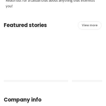
Reach out for a casual chat about anything that interests
you!
Featured stories
View more
Company info