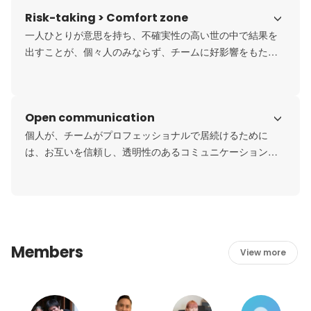
Risk-taking > Comfort zone
一人ひとりが意思を持ち、不確実性の高い世の中で結果を
出すことが、個々人のみならず、チームに好影響をもたら
します。自身の目標、ミッションの達成に向けて常に貪欲
に学び、行動に移すことが個人とチームの成長に非常に大
切です。自らの仕事にオーナーシップと責任を持ち、成果
Open communication
や実績にコミットすることでミッションの達成を目指しま
す。
個人が、チームがプロフェッショナルで居続けるために
は、お互いを信頼し、透明性のあるコミュニケーションを
し続けることが重要です。個人、チームの成長のために知
識を共有し、大きな成功を追求し続けます。
Members
View more