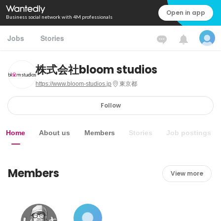
Open in app
Business social network with 4M professionals
Jobs
Stories
株式会社bloom studios
https://www.bloom-studios.jp
東京都
Follow
Home
About us
Members
Stories
Job postings
Members
View more