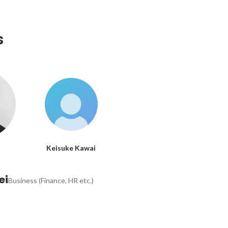
s
Keisuke Kawai
ei
Business (Finance, HR etc.)