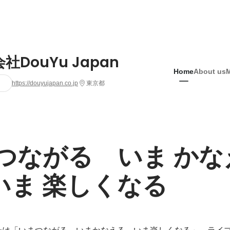
社DouYu Japan
Home
About us
https://douyujapan.co.jp
東京都
 つながる　いま かな
いま 楽しくなる
ンは「いまつながる、いまかなえる、いま楽しくなる」。ライ