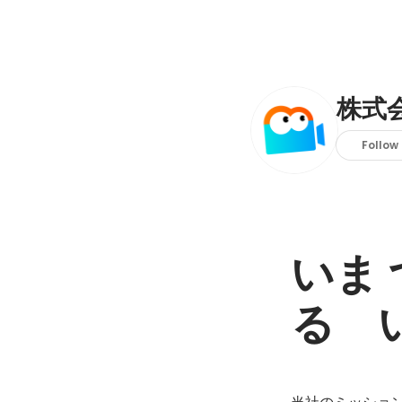
株式会
Follow
いま
る　
当社のミッショ