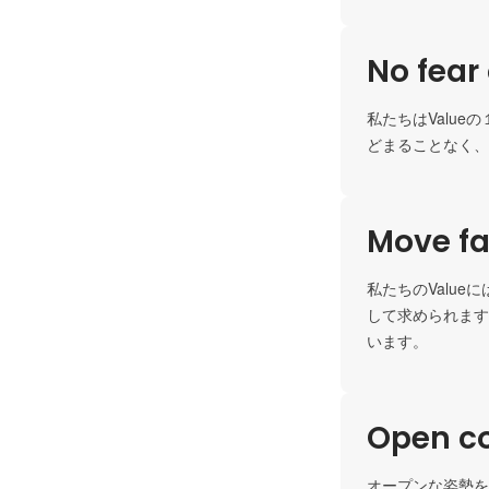
No fear 
私たちはValu
Move fa
私たちのValue
して求められます
います。
Open c
オープンな姿勢を